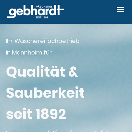
Ihr Wäschereifachbetrieb
in Mannheim für
Qualität &
Sauberkeit
seit 1892